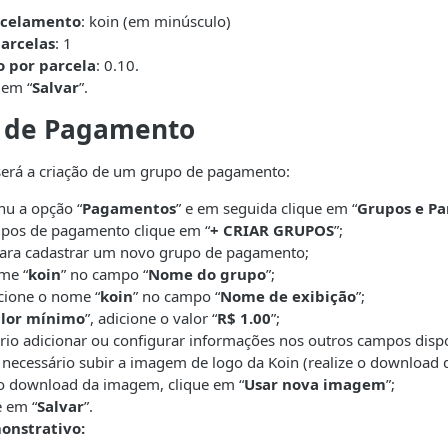
rcelamento
: koin (em minúsculo)
arcelas
: 1
 por parcela
: 0.10.
 em “
Salvar
”.
o de Pagamento
será a criação de um grupo de pagamento:
u a opção “
Pagamentos
” e em seguida clique em “
Grupos e P
upos de pagamento clique em “
+ CRIAR GRUPOS
”;
 para cadastrar um novo grupo de pagamento;
me “
koin
” no campo “
Nome do grupo
”;
cione o nome “
koin
” no campo “
Nome de exibição
”;
lor mínimo
”, adicione o valor “
R$ 1.00
”;
rio adicionar ou configurar informações nos outros campos dispo
 necessário subir a imagem de logo da Koin (realize o downloa
 o download da imagem, clique em “
Usar nova imagem
”;
e em “
Salvar
”.
onstrativo: