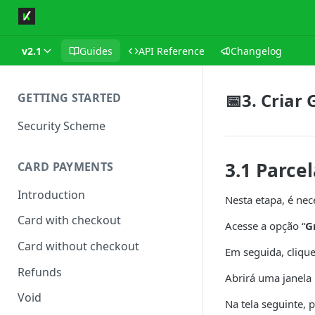
v2.1
Guides
API Reference
Changelog
📅3. Criar
GETTING STARTED
Security Scheme
3.1 Parce
CARD PAYMENTS
Introduction
Nesta etapa, é nec
Card with checkout
Acesse a opção “
G
Card without checkout
Em seguida, cliqu
Refunds
Abrirá uma janela l
Void
Na tela seguinte,