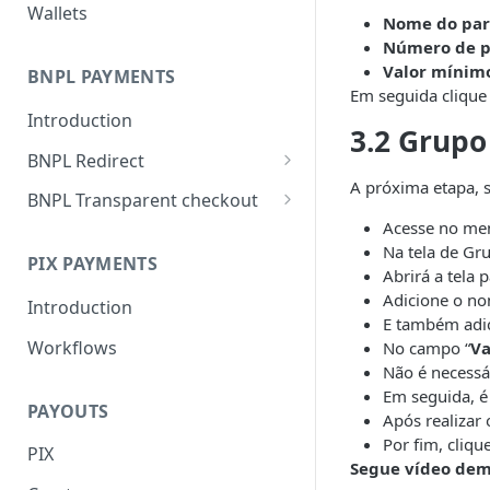
Wallets
Nome do pa
Número de p
Valor mínimo
BNPL PAYMENTS
Em seguida clique
Introduction
3.2 Grup
BNPL Redirect
A próxima etapa, 
Embedded integration
BNPL Transparent checkout
examples
Acesse no men
Interface Guideline
Na tela de Gr
PIX PAYMENTS
Abrirá a tela
Adicione o no
Introduction
E também adi
Workflows
No campo “
Va
Não é necessá
Em seguida, é
PAYOUTS
Após realizar
Por fim, cliqu
PIX
Segue vídeo dem