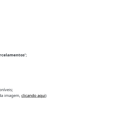
arcelamentos
”;
níveis;
d da imagem,
clicando aqui
)