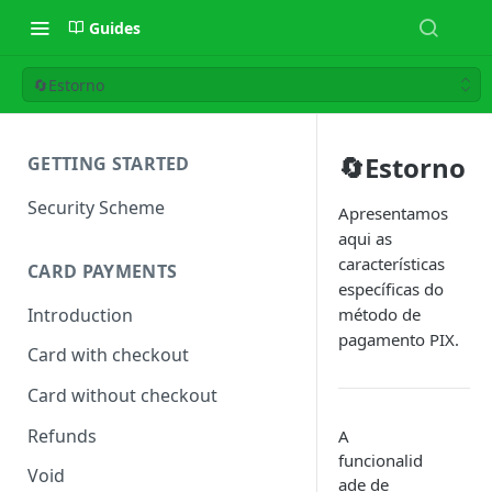
Guides
🔄Estorno
🔄Estorno
GETTING STARTED
Security Scheme
Apresentamos
aqui as
características
CARD PAYMENTS
específicas do
Introduction
método de
pagamento PIX.
Card with checkout
Card without checkout
Refunds
A
funcionalid
Void
ade de