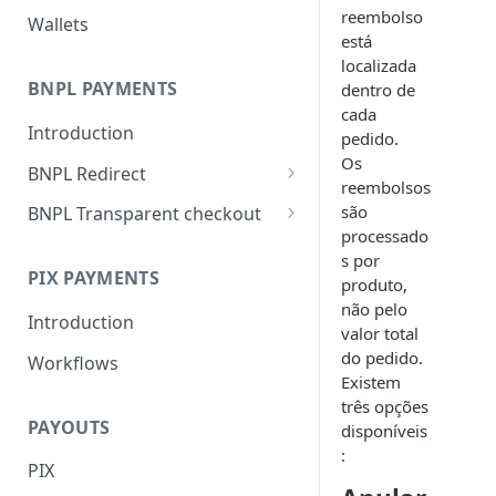
reembolso
Wallets
está
localizada
BNPL PAYMENTS
dentro de
cada
Introduction
pedido.
Os
BNPL Redirect
reembolsos
Embedded integration
são
BNPL Transparent checkout
examples
processado
Interface Guideline
s por
PIX PAYMENTS
produto,
não pelo
Introduction
valor total
do pedido.
Workflows
Existem
três opções
PAYOUTS
disponíveis
:
PIX