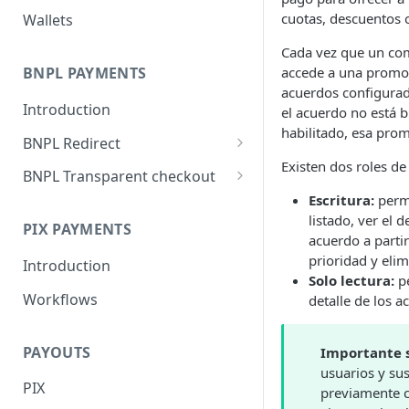
cuotas, descuentos o
Wallets
Cada vez que un com
accede a una promoci
BNPL PAYMENTS
acuerdos configurado
Introduction
el acuerdo no está b
habilitado, esa pro
BNPL Redirect
Existen dos roles de
Embedded integration
BNPL Transparent checkout
examples
Escritura:
permit
Interface Guideline
listado, ver el d
PIX PAYMENTS
acuerdo a parti
prioridad y eli
Introduction
Solo lectura:
pe
Workflows
detalle de los a
PAYOUTS
Importante s
usuarios y su
PIX
previamente c