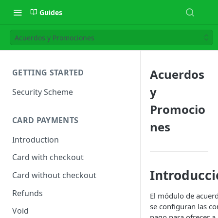
Guides
Acuerdos y Promociones
Acuerdos
GETTING STARTED
y
Security Scheme
Promocio
CARD PAYMENTS
nes
Introduction
Card with checkout
Introducci
Card without checkout
Refunds
El módulo de acuerd
se configuran las co
Void
pago para ofrecer 