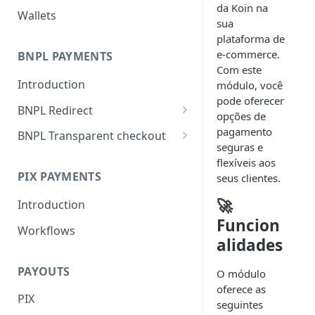
da Koin na
Wallets
sua
plataforma de
e-commerce.
BNPL PAYMENTS
Com este
Introduction
módulo, você
pode oferecer
BNPL Redirect
opções de
Embedded integration
pagamento
BNPL Transparent checkout
examples
seguras e
Interface Guideline
flexíveis aos
PIX PAYMENTS
seus clientes.
🚀
Introduction
Funcion
Workflows
alidades
PAYOUTS
O módulo
oferece as
PIX
seguintes