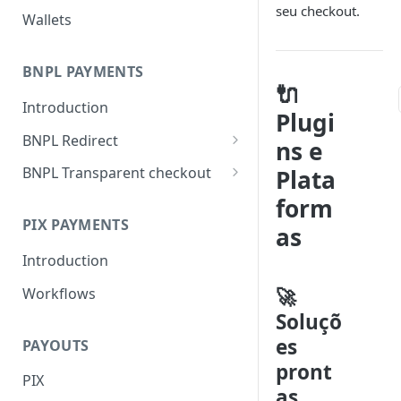
seu checkout.
Wallets
BNPL PAYMENTS
🔌
Introduction
Plugi
BNPL Redirect
ns e
Embedded integration
BNPL Transparent checkout
Plata
examples
Interface Guideline
form
PIX PAYMENTS
as
Introduction
🚀
Workflows
Soluçõ
es
PAYOUTS
pront
PIX
as