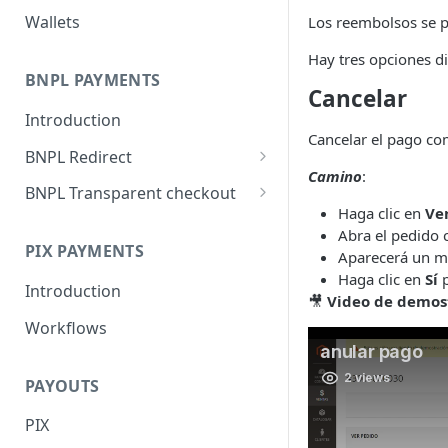
Wallets
Los reembolsos se pr
Hay tres opciones di
BNPL PAYMENTS
Cancelar
Introduction
Cancelar el pago co
BNPL Redirect
Camino
:
Embedded integration
BNPL Transparent checkout
examples
Haga clic en
Ve
Interface Guideline
Abra el pedido 
PIX PAYMENTS
Aparecerá un me
Haga clic en
Sí
p
Introduction
🎥
Video de demos
Workflows
PAYOUTS
PIX