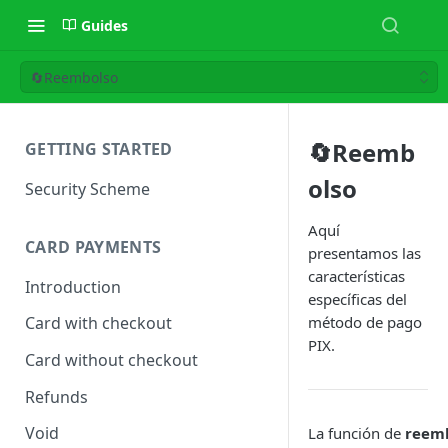
Guides
🔄Reembolso
🔄Reemb
GETTING STARTED
olso
Security Scheme
Aquí
CARD PAYMENTS
presentamos las
características
Introduction
específicas del
método de pago
Card with checkout
PIX.
Card without checkout
Refunds
Void
La función de
reem