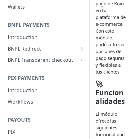
pago de Koin
Wallets
en tu
plataforma de
e-commerce.
BNPL PAYMENTS
Con este
Introduction
módulo,
podés ofrecer
BNPL Redirect
opciones de
Embedded integration
pago seguras
BNPL Transparent checkout
examples
y flexibles a
Interface Guideline
tus clientes.
PIX PAYMENTS
🚀
Introduction
Funcion
alidades
Workflows
El módulo
PAYOUTS
ofrece las
siguientes
PIX
funcionalidad