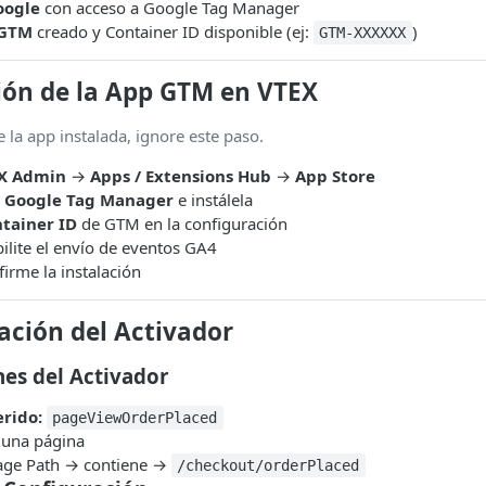
oogle
con acceso a Google Tag Manager
 GTM
creado y Container ID disponible (ej:
)
GTM-XXXXXX
ción de la App GTM en VTEX
e la app instalada, ignore este paso.
X Admin
→
Apps / Extensions Hub
→
App Store
p
Google Tag Manager
e instálela
tainer ID
de GTM en la configuración
ilite el envío de eventos GA4
irme la instalación
ación del Activador
es del Activador
rido:
pageViewOrderPlaced
 una página
ge Path → contiene →
/checkout/orderPlaced