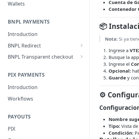
Cuenta de G
Wallets
Contenedor
BNPL PAYMENTS
📦 Instala
Introduction
Nota:
Si ya tien
BNPL Redirect
Ingrese a
VTE
Embedded integration
BNPL Transparent checkout
Busque la ap
examples
Ingrese el
Con
Interface Guideline
Opcional:
hab
PIX PAYMENTS
Guarde
y conf
Introduction
⚙️ Configur
Workflows
Configuracion
PAYOUTS
Nombre suge
Tipo:
Vista de
PIX
Condición:
Pa