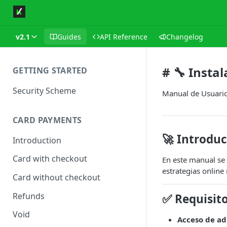
v2.1
Guides
API Reference
Changelog
# 🔧 Insta
GETTING STARTED
Security Scheme
Manual de Usuario
CARD PAYMENTS
🚀 Introdu
Introduction
Card with checkout
En este manual se 
estrategias onlin
Card without checkout
Refunds
✅ Requisito
Void
Acceso de a