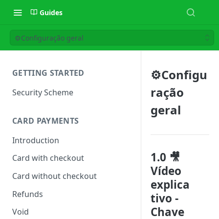
Guides
⚙️Configuração geral
⚙️Configu
GETTING STARTED
ração
Security Scheme
geral
CARD PAYMENTS
Introduction
1.0 🎥
Card with checkout
Vídeo
Card without checkout
explica
Refunds
tivo -
Chave
Void