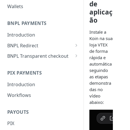
de
Wallets
aplicaç
ão
BNPL PAYMENTS
Instale a
Introduction
Koin na sua
loja VTEX
BNPL Redirect
de forma
Embedded integration
BNPL Transparent checkout
rápida e
examples
automática
Interface Guideline
seguindo
PIX PAYMENTS
as etapas
demonstra
Introduction
das no
Workflows
vídeo
abaixo:
PAYOUTS
PIX